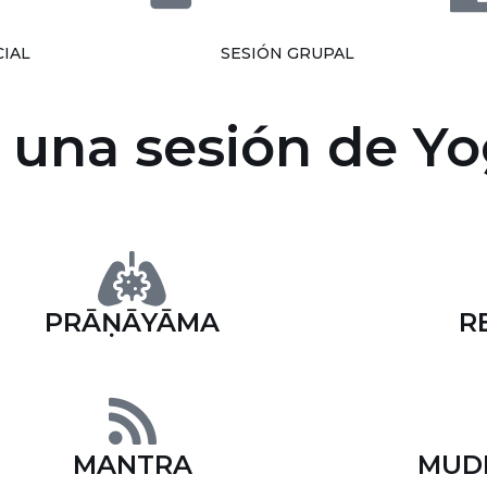
IAL
SESIÓN GRUPAL
 una sesión de Y
PRĀṆĀYĀMA
R
MANTRA
MUD