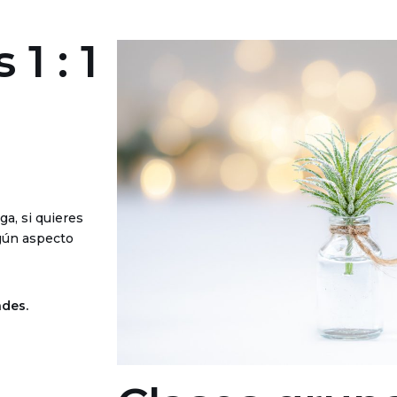
1 : 1
a, si quieres
gún aspecto
ades.