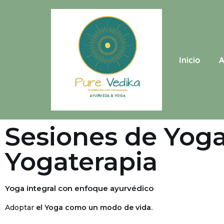
Saltar
al
contenido
Inicio
A
Sesiones de Yog
Yogaterapia
Yoga integral con enfoque ayurvédico
Adoptar
el Yoga como un modo de vida.