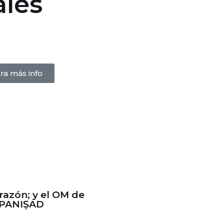
ales
ra más info
razón; y el OM de
 UPANIṢAD