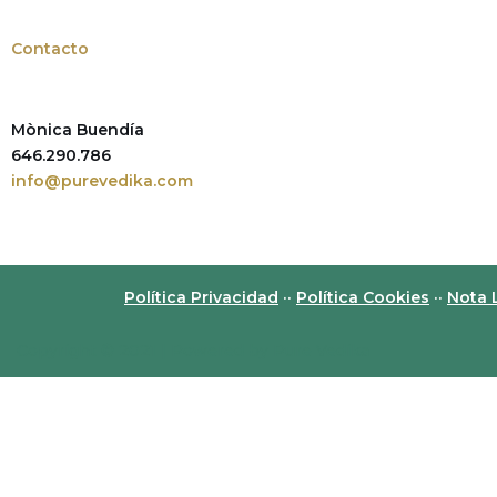
Contacto
Mònica Buendía
646.290.786
info@purevedika.com
Política Privacidad
··
Política Cookies
··
Nota 
Copyright © 2021 | Powered by Pure Vedika