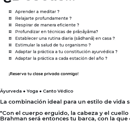
¤
Aprender a meditar
?
¤
Relajarte profundamente
?
¤
Respirar de manera eficiente
?
¤
Profundizar en técnicas de prāṇāyāma
?
¤
Establecer una rutina diaria (sādhanā) en casa
?
¤
Estimular la salud de tu organismo
?
¤
Adaptar la práctica a tu constitución ayurvédica
?
¤
Adaptar la práctica a cada estación del año
?
¡Reserva tu clase privada conmigo!
Āyurveda ● Yoga ● Canto Védico
La combinación ideal para un estilo de vida 
"Con el cuerpo erguido, la cabeza y el cuell
Brahman será entonces tu barca, con la que