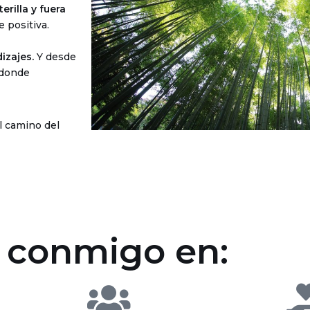
erilla y fuera
e positiva.
izajes.
Y desde
 donde
l camino del
r conmigo en: