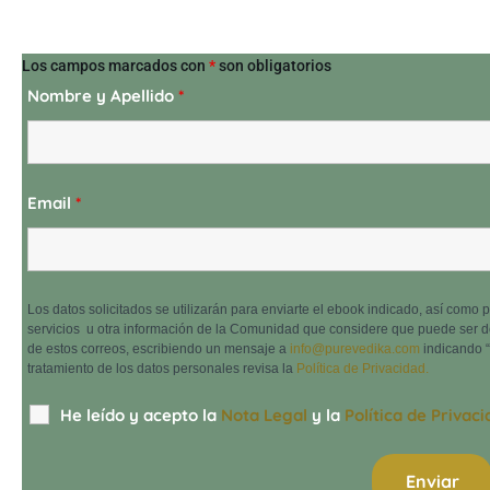
Los campos marcados con
*
son obligatorios
Nombre y Apellido
*
Email
*
Los datos solicitados se utilizarán para enviarte el ebook indicado, así como
servicios u otra información de la Comunidad que considere que puede ser d
de estos correos, escribiendo un mensaje a
info@purevedika.com
indicando “
tratamiento de los datos personales revisa la
Política de Privacidad.
He leído y acepto la
Nota Legal
y la
Política de Privac