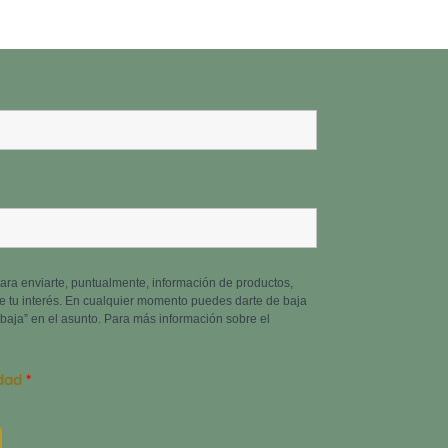
 para enviarte, puntualmente, información de productos,
e tu interés. En cualquier momento puedes darte de baja
baja” en el asunto. Para más información sobre el
idad
*