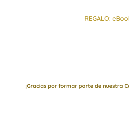
REGALO: eBook
Con este ebook podrás introducirte, de manera sencilla, a la
Esperamos animarte a adoptar un estilo de vida ayurvédico, 
consciente y saludable. Y el primer paso es conocer t
Incluye un test de doshas.
¡Gracias por formar parte de nuestra 