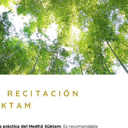
A RECITACIÓN
ŪKTAM
la práctica del Medhā Sūktam
. Es recomendable