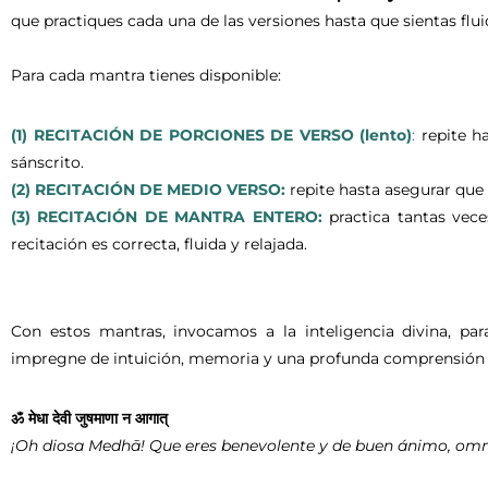
que practiques cada una de las versiones hasta que sientas fluid
Para cada mantra tienes disponible:
(1) RECITACIÓN DE PORCIONES DE VERSO (lento)
:
repite ha
sánscrito.
(2) RECITACIÓN DE MEDIO VERSO:
repite hasta asegurar que 
(3) RECITACIÓN DE MANTRA ENTERO:
practica tantas vece
recitación es correcta, fluida y relajada.
Con estos mantras, invocamos a la inteligencia divina, pa
impregne de intuición, memoria y una profunda comprensión d
ॐ मेधा देवी जुषमाणा न आगात्
¡Oh diosa Medhā! Que eres benevolente y de buen ánimo, omni