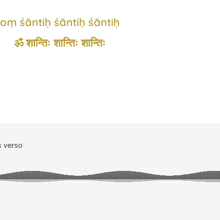
oṃ śāntiḥ śāntiḥ śāntiḥ
ॐ शान्तिः शान्तिः शान्तिः