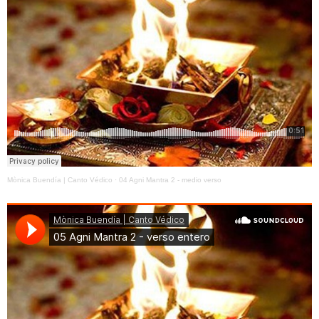
Mònica Buendía | Canto Védico
·
04 Agni Mantra 2 - medio verso