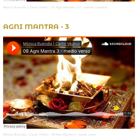
Mònica Buendía | Canto Védico
·
07 Agni Mantras 1+2 - mantra completo
AGNI MANTRA - 3
Mònica Buendía | Canto Védico
·
08 Agni Mantra 3 - medio verso