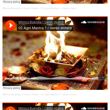
Mònica Buendía | Canto Védico
·
01 Agni Mantra 1 - medio verso
Mònica Buendía | Canto Védico
·
02 Agni Mantra 1 - verso entero