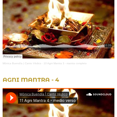
Mònica Buendía | Canto Védico
·
10 Agni Mantra 3 - mantra completo
AGNI MANTRA - 4