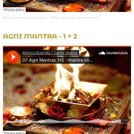
Mònica Buendía | Canto Védico
·
06 Agni Mantra 2 - mantra completo
AGNI MANTRA - 1 + 2