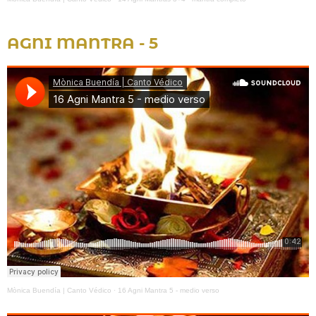
AGNI MANTRA - 5
Mònica Buendía | Canto Védico
·
16 Agni Mantra 5 - medio verso