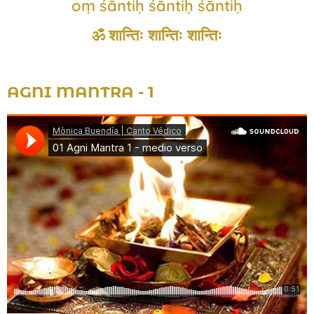
oṃ śāntiḥ śāntiḥ śāntiḥ
ॐ शान्तिः शान्तिः शान्तिः
AGNI MANTRA - 1