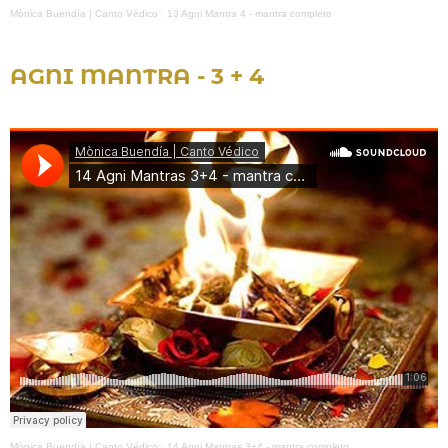
Mònica Buendía | Canto Védico
·
13 Agni Mantra 4 - mantra completo
AGNI MANTRA - 3 + 4
Mònica Buendía | Canto Védico
·
14 Agni Mantras 3+4 - mantra completo