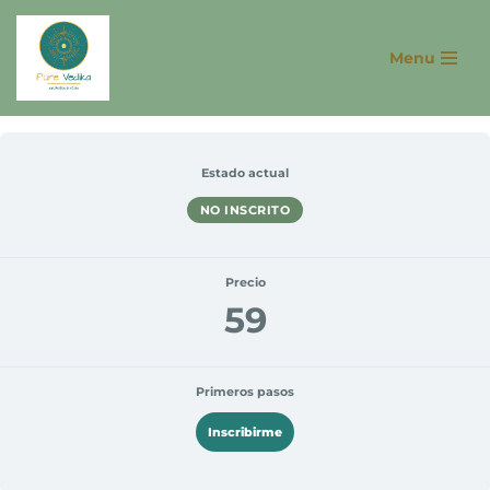
Menu
Saltar
al
contenido
Estado actual
NO INSCRITO
Precio
59
Primeros pasos
Inscribirme