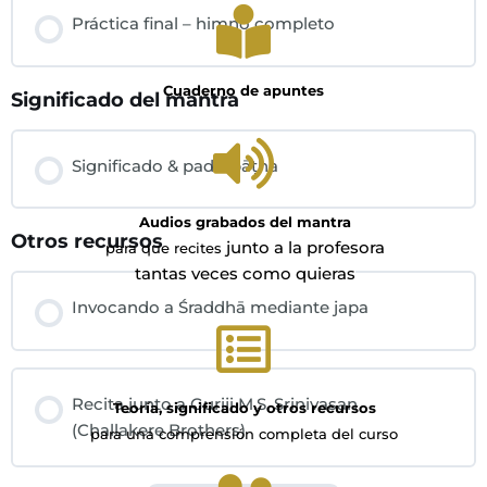
Práctica final – himno completo
Cuaderno de apuntes
Significado del mantra
Significado & pada-pāṭha
Audios grabados del mantra
Otros recursos
junto a la profesora
para que recites
tantas veces como quieras
Invocando a Śraddhā mediante japa
Recita junto a Guriji M.S. Srinivasan
Teoría, significado y otros recursos
(Challakere Brothers)
para una comprensión completa del curso