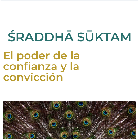
ŚRADDHĀ SŪKTAM
El poder de la
confianza y la
convicción