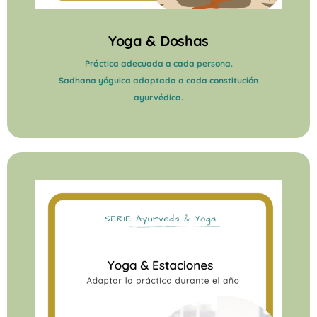
Yoga & Doshas
Práctica adecuada a cada persona.
Sadhana yóguica adaptada a cada constitución
ayurvédica.