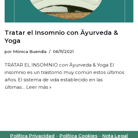
Tratar el Insomnio con Āyurveda &
Yoga
por
Mònica Buendía
06/11/2021
TRATAR EL INSOMNIO con Āyurveda & Yoga El
insomnio es un trastorno muy común estos últimos
años. El sistema de vida establecido en las
últimas…
Leer más »
Política Privacidad
··
Política Cookies
··
Nota Legal